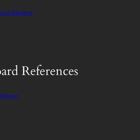
omas Sillmann
oard References
illmann