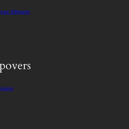
omas Sillmann
povers
lmann