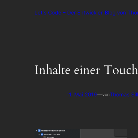
Zum
Let's Code – Der Entwickler-Blog von Th
Inhalt
springen
Inhalte einer Touc
11. Mai 2019
—
Thomas Sil
von