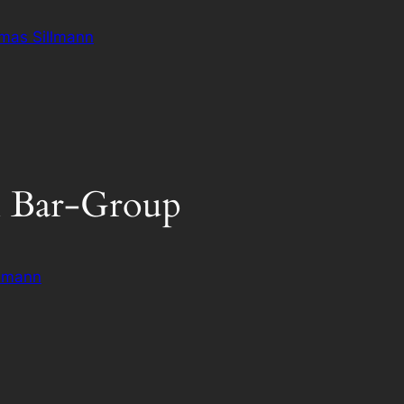
omas Sillmann
h Bar-Group
lmann