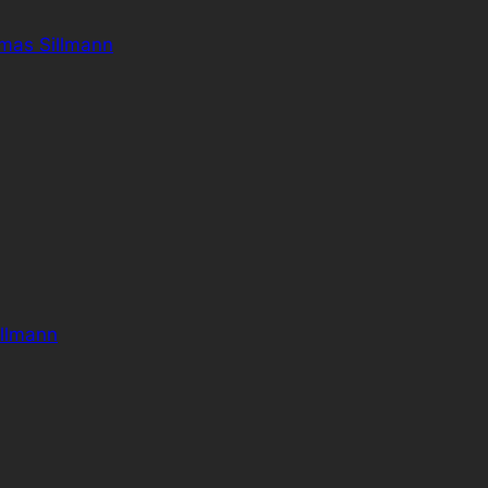
omas Sillmann
llmann