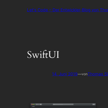
Zum
Let's Code – Der Entwickler-Blog von Th
Inhalt
springen
SwiftUI
14. Juni 2019
—
Thomas Si
von