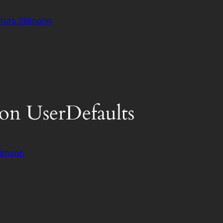
omas Sillmann
on UserDefaults
llmann