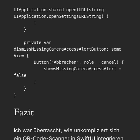
UIApplication.shared.open(URL(string: 
UIApplication.openSettingsURLString)!)

        }

    }

    private var 
dismissMissingCameraAccessAlertButton: some 
View {

        Button("Abbrechen", role: .cancel) {

            showsMissingCameraAccessAlert = 
false

        }

    }

Fazit
Ich war überrascht, wie unkompliziert sich
ein QR-Code-Scanner in SwiftUI integrieren