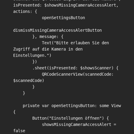
isPresented: $showsMissingCameraAccessAlert, 
actions: {

            openSettingsButton

dismissMissingCameraAccessAlertButton

        }, message: {

            Text("Bitte erlauben Sie den 
Zugriff auf die Kamera in den 
Einstellungen.")

        })

        .sheet(isPresented: $showsScanner) {

            QRCodeScannerView(scannedCode: 
$scannedCode)

        }

    }

    private var openSettingsButton: some View 
{

        Button("Einstellungen öffnen") {

            showsMissingCameraAccessAlert = 
false
