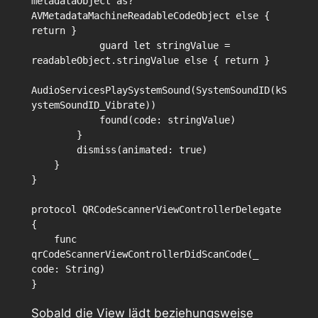
metadataObject as? 
AVMetadataMachineReadableCodeObject else { 
return }

            guard let stringValue = 
readableObject.stringValue else { return }

AudioServicesPlaySystemSound(SystemSoundID(kS
ystemSoundID_Vibrate))

            found(code: stringValue)

        }

        dismiss(animated: true)

    }

}

protocol QRCodeScannerViewControllerDelegate 
{

    func 
qrCodeScannerViewControllerDidScanCode(_ 
code: String)

Sobald die View lädt beziehungsweise