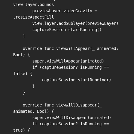
view.layer.bounds

        previewLayer.videoGravity = 
.resizeAspectFill

        view.layer.addSublayer(previewLayer)

        captureSession.startRunning()

    }

    override func viewWillAppear(_ animated: 
Bool) {

        super.viewWillAppear(animated)

        if (captureSession?.isRunning == 
false) {

            captureSession.startRunning()

        }

    }

    override func viewWillDisappear(_ 
animated: Bool) {

        super.viewWillDisappear(animated)

        if (captureSession?.isRunning == 
true) {
