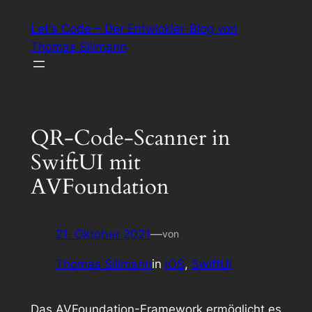
Zum
Let's Code – Der Entwickler-Blog von
Inhalt
Thomas Sillmann
springen
QR-Code-Scanner in
SwiftUI mit
AVFoundation
21. Oktober 2021
—
von
Thomas Sillmann
in
iOS
, 
SwiftUI
Das
AVFoundation
-Framework ermöglicht es