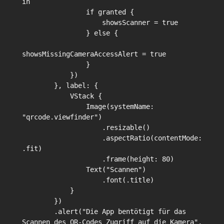
in

                if granted {

                    showsScanner = true

                } else {

showsMissingCameraAccessAlert = true

                }

            })

        }, label: {

            VStack {

                Image(systemName: 
"qrcode.viewfinder")

                    .resizable()

                    .aspectRatio(contentMode: 
.fit)

                    .frame(height: 80)

                Text("Scannen")

                    .font(.title)

            }

        })

        .alert("Die App bentötigt für das 
Scannen des QR-Codes Zugriff auf die Kamera", 