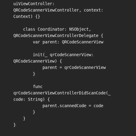
uiViewController: 
QRCodeScannerViewController, context: 
Context) {}

    class Coordinator: NSObject, 
QRCodeScannerViewControllerDelegate {

        var parent: QRCodeScannerView

        init(_ qrCodeScannerView: 
QRCodeScannerView) {

            parent = qrCodeScannerView

        }

        func 
qrCodeScannerViewControllerDidScanCode(_ 
code: String) {

            parent.scannedCode = code

        }

    }
