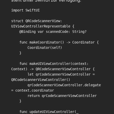
steht unter SwiftUI zur Verfügung.
import SwiftUI

struct QRCodeScannerView: 
UIViewControllerRepresentable {

    @Binding var scannedCode: String?

    func makeCoordinator() -> Coordinator {

        Coordinator(self)

    }

    func makeUIViewController(context: 
Context) -> QRCodeScannerViewController {

        let qrCodeScannerViewController = 
QRCodeScannerViewController()

        qrCodeScannerViewController.delegate 
= context.coordinator

        return qrCodeScannerViewController

    }

    func updateUIViewController(_ 