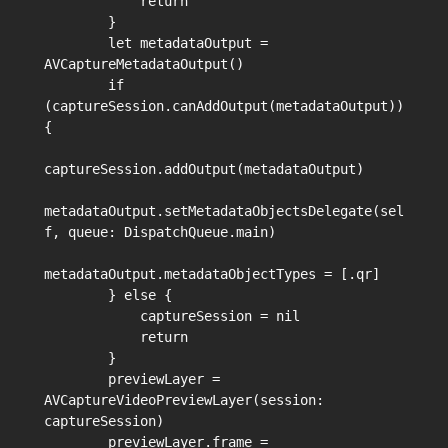
            return

        }

        let metadataOutput = 
AVCaptureMetadataOutput()

        if 
(captureSession.canAddOutput(metadataOutput)) 
{

captureSession.addOutput(metadataOutput)

metadataOutput.setMetadataObjectsDelegate(sel
f, queue: DispatchQueue.main)

metadataOutput.metadataObjectTypes = [.qr]

        } else {

            captureSession = nil

            return

        }

        previewLayer = 
AVCaptureVideoPreviewLayer(session: 
captureSession)

        previewLayer.frame = 