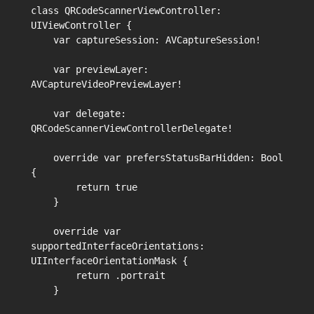
class QRCodeScannerViewController: 
UIViewController {

    var captureSession: AVCaptureSession!

    var previewLayer: 
AVCaptureVideoPreviewLayer!

    var delegate: 
QRCodeScannerViewControllerDelegate!

    override var prefersStatusBarHidden: Bool 
{

        return true

    }

    override var 
supportedInterfaceOrientations: 
UIInterfaceOrientationMask {

        return .portrait

    }
