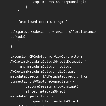
            captureSession.stopRunning()

        }

    }

    func found(code: String) {

delegate.qrCodeScannerViewControllerDidScanCo
de(code)

    }

}

extension QRCodeScannerViewController: 
AVCaptureMetadataOutputObjectsDelegate {

    func metadataOutput(_ output: 
AVCaptureMetadataOutput, didOutput 
metadataObjects: [AVMetadataObject], from 
connection: AVCaptureConnection) {

        captureSession.stopRunning()

        if let metadataObject = 
metadataObjects.first {

            guard let readableObject = 