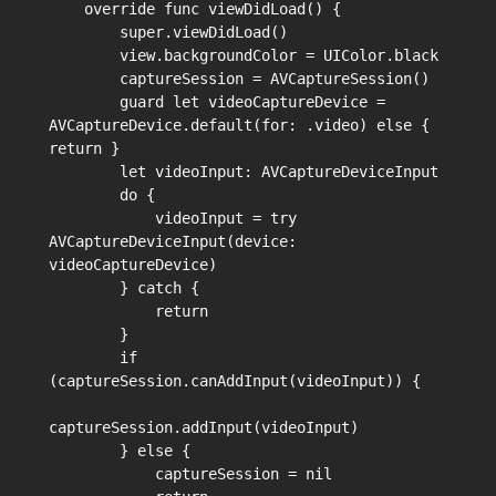
    override func viewDidLoad() {

        super.viewDidLoad()

        view.backgroundColor = UIColor.black

        captureSession = AVCaptureSession()

        guard let videoCaptureDevice = 
AVCaptureDevice.default(for: .video) else { 
return }

        let videoInput: AVCaptureDeviceInput

        do {

            videoInput = try 
AVCaptureDeviceInput(device: 
videoCaptureDevice)

        } catch {

            return

        }

        if 
(captureSession.canAddInput(videoInput)) {

captureSession.addInput(videoInput)

        } else {

            captureSession = nil
