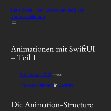
Zum
Let's Code – Der Entwickler-Blog von
Inhalt
Thomas Sillmann
springen
Animationen mit SwiftUI
– Teil 1
20. Januar 2021
—
von
Thomas Sillmann
in
SwiftUI
Die Animation-Structure