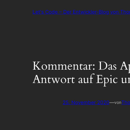
Zum
Let's Code – Der Entwickler-Blog von Th
Inhalt
springen
Kommentar: Das App
Antwort auf Epic u
25. November 2020
—
Tho
von