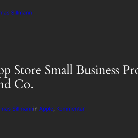
omas Sillmann
 Store Small Business Pr
nd Co.
mas Sillmann
in
Apple
, 
Kommentar