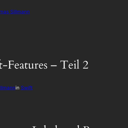
omas Sillmann
t-Features – Teil 2
llmann
in
Swift