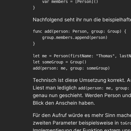
    var members = [Person]()

Nachfolgend seht ihr nun die beispielhaf
func add(person: Person, group: Group) {

    group.members.append(person)

}

let me = Person(firstName: "Thomas", lastN
let someGroup = Group()

Technisch ist diese Umsetzung korrekt. Au
Liest man lediglich
add(person: me, group:
genau nun geschieht. Werden Person und
Blick den Anschein haben.
Für den Aufruf würde es mehr Sinn machen
zweiten Parameter beispielsweise in
toGr
Implementierung der Funktion extrem un