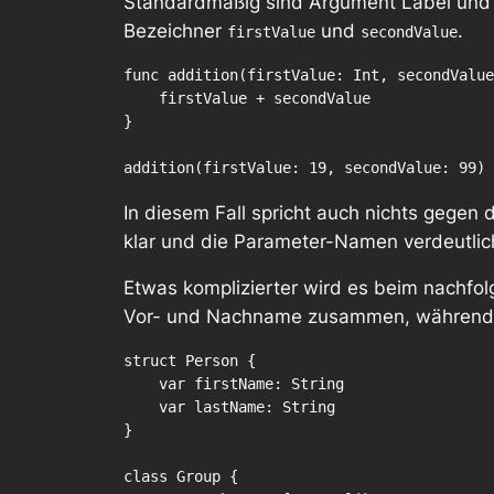
Standardmäßig sind Argument Label und P
Bezeichner
und
.
firstValue
secondValue
func addition(firstValue: Int, secondValue
    firstValue + secondValue

}

In diesem Fall spricht auch nichts gege
klar und die Parameter-Namen verdeutlich
Etwas komplizierter wird es beim nachfo
Vor- und Nachname zusammen, während 
struct Person {

    var firstName: String

    var lastName: String

}

class Group {
