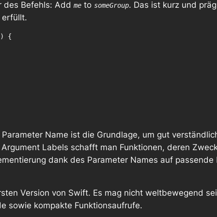
r des Befehls:
Add
to
. Das ist kurz und prä
me
someGroup
rfüllt.
) {

d Parameter Name ist
die
Grundlage, um gut verständli
 Argument Labels schafft man Funktionen, deren Zweck s
mplementierung dank des Parameter Names auf passende B
 ersten Version von Swift. Es mag nicht weltbewegend se
e sowie kompakte Funktionsaufrufe.