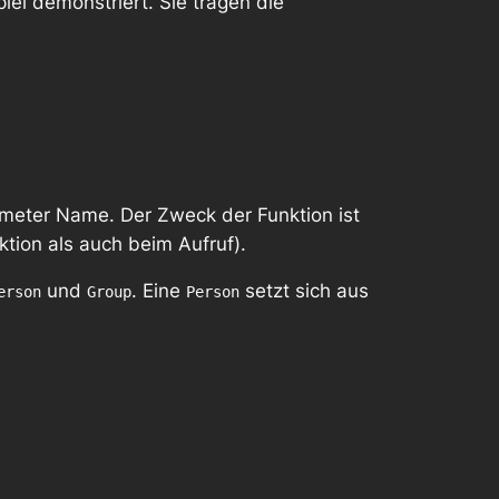
l demonstriert. Sie tragen die
ameter Name. Der Zweck der Funktion ist
tion als auch beim Aufruf).
und
. Eine
setzt sich aus
erson
Group
Person