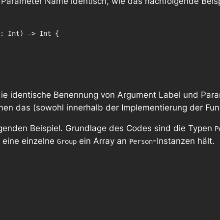
arameter Name identisch, wie das nachfolgende Beispie
: Int) -> Int {

n die identische Benennung von Argument Label und Par
en das (sowohl innerhalb der Implementierung der Funk
lgenden Beispiel. Grundlage des Codes sind die Typen
P
eine einzelne
ein Array an
-Instanzen hält.
Group
Person