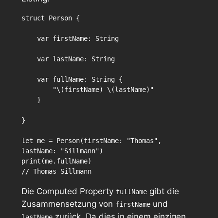
struct Person {

    var firstName: String

    var lastName: String

    var fullName: String {

        "\(firstName) \(lastName)"

    }

}

let me = Person(firstName: "Thomas", 
lastName: "Sillmann")

print(me.fullName)

Die Computed Property
gibt die
fullName
Zusammensetzung von
und
firstName
zurück. Da dies in einem einzigen
lastName