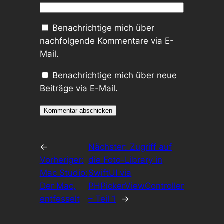
Benachrichtige mich über
nachfolgende Kommentare via E-
Mail.
Benachrichtige mich über neue
Beiträge via E-Mail.
←
Nächster:
Zugriff auf
Vorheriger:
die Foto-Library in
Mac Studio:
SwiftUI via
Der Mac,
PHPickerViewController
entfesselt
– Teil 1
→