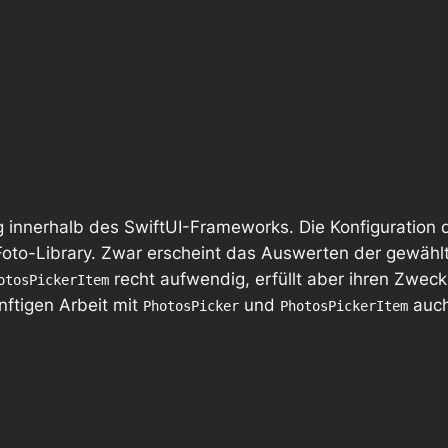
g innerhalb des SwiftUI-Frameworks. Die Konfiguration 
e Foto-Library. Zwar erscheint das Auswerten der gewähl
recht aufwendig, erfüllt aber ihren Zwec
otosPickerItem
ünftigen Arbeit mit
und
auch
PhotosPicker
PhotosPickerItem