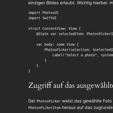
einzigen Bildes erlaubt. Wichtig hierbei:
P
import PhotosUI

import SwiftUI

struct ContentView: View {

    @State var selectedItem: PhotosPickerItem?

    var body: some View {

        PhotosPicker(selection: $selectedItem, matching: .images) {

            Label("Select a photo", systemImage: "plus.app")

        }

    }

}
Zugriff auf das ausgewählt
Der
weist das gewählte Fot
PhotosPicker
heraus auf das zugrundeli
PhotosPickerItem