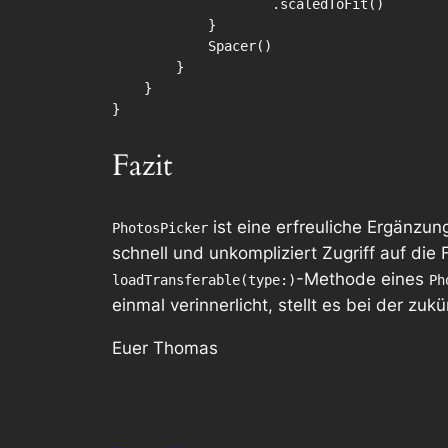
                    .scaledToFit()

            }

            Spacer()

        }

    }

}
Fazit
ist eine erfreuliche Ergänzun
PhotosPicker
schnell und unkompliziert Zugriff auf di
-Methode eines
loadTransferable(type:)
Ph
einmal verinnerlicht, stellt es bei der zuk
Euer Thomas