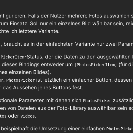
onfigurieren. Falls der Nutzer mehrere Fotos auswählen 
um Einsatz. Soll nur ein einzelnes Bild wählbar sein, re
chte ich letztere Variante.
, braucht es in der einfachsten Variante nur zwei Param
-Status, der die Daten zu den ausgewählten 
sPickerItem
p dieses Bindings entweder um
(für d
[PhotosPickerItem]
nes einzelnen Bildes).
.
ist letztlich ein einfacher Button, dessen
er
PhotosPicker
r das Aussehen jenes Buttons fest.
optionale Parameter, mit denen sich
zusätzlic
PhotosPicker
rten von Dateien aus der Foto-Library auswählbar sein so
oder
.
tos
videos
l beispielhaft die Umsetzung einer einfachen
PhotosPicke