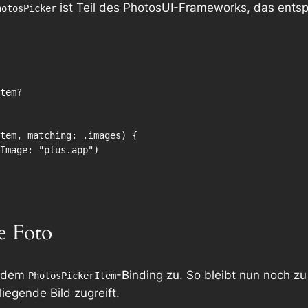
ist Teil des
PhotosUI
-Frameworks, das entsp
hotosPicker
e Foto
o dem
-Binding zu. So bleibt nun noch z
PhotosPickerItem
egende Bild zugreift.