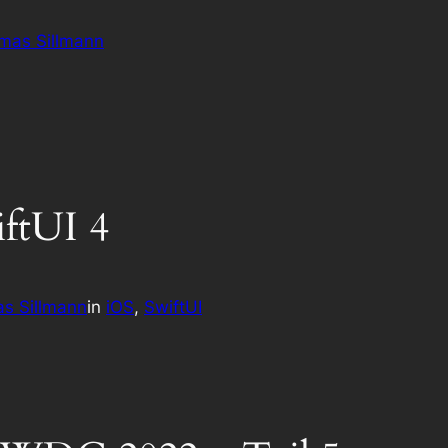
omas Sillmann
iftUI 4
s Sillmann
in
iOS
, 
SwiftUI