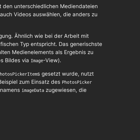
it den unterschiedlichen Mediendateien
n auch Videos auswählen, die anders zu
ung. Ähnlich wie bei der Arbeit mit
ischen Typ entspricht. Das generischste
hlten Medienelements als Ergebnis zu
es Bildes via
-View).
Image
s gesetzt wurde, nutzt
hotosPickerItem
 Beispiel zum Einsatz des
PhotosPicker
s namens
zugewiesen, die
imageData