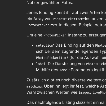
Nutzer gewählten Fotos.
Jenes Binding könnt ihr auf zwei Arten k
ein Array von
-Instanzen z
PhotosPickerItem
. In diesem Beispiel betra
PhotosPickerItem
Um eine
-Instanz zu erzeugen
PhotosPicker
: Das Binding auf den
selection
Photo
sich bei dem zugrundeliegenden Ty
(für die Auswahl ei
PhotosPickerItem?
: Die Darstellung von
label
PhotosPick
Mithilfe des
-Parameters legt ih
label
Zusätzlich gibt es noch diverse weitere 
. Über ihn legt ihr fest, welche A
matching
Wahl zwischen Werten wie
,
images
livePho
Das nachfolgende Listing skizziert einma