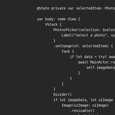
    @State private var selectedItem: PhotosPickerItem?

    var body: some View {

        VStack {

            PhotosPicker(selection: $selectedItem, matching: .images) {

                Label("Select a photo", systemImage: "plus.app")

            }

            .onChange(of: selectedItem) { newValue in

                Task {

                    if let data = try? await newValue?.loadTransferable(type: Data.self) {

                        await MainActor.run {

                            self.imageData = data

                        }

                    }

                }

            }

            Divider()

            if let imageData, let uiImage = UIImage(data: imageData) {

                Image(uiImage: uiImage)

                    .resizable()
