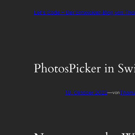
Zum
Let's Code – Der Entwickler-Blog von Th
Inhalt
springen
PhotosPicker in Sw
19. Oktober 2022
—
Thoma
von