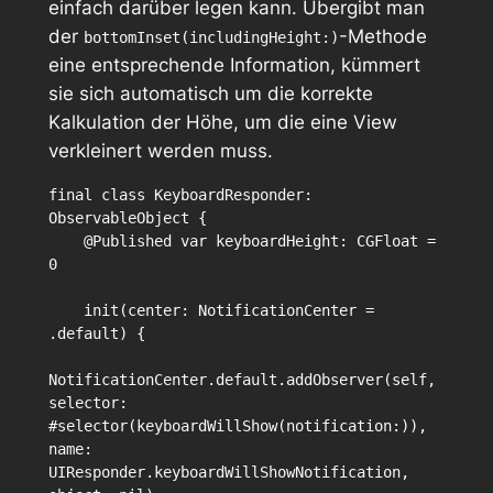
einfach darüber legen kann. Übergibt man
der
-Methode
bottomInset(includingHeight:)
eine entsprechende Information, kümmert
sie sich automatisch um die korrekte
Kalkulation der Höhe, um die eine View
verkleinert werden muss.
final class KeyboardResponder: 
ObservableObject {

    @Published var keyboardHeight: CGFloat = 
0

    init(center: NotificationCenter = 
.default) {

NotificationCenter.default.addObserver(self, 
selector: 
#selector(keyboardWillShow(notification:)), 
name: 
UIResponder.keyboardWillShowNotification, 