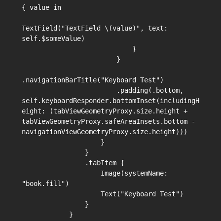
{ value in

TextField("TextField \(value)", text: 
self.$someValue)

                            }

                        }

.navigationBarTitle("Keyboard Test")

                        .padding(.bottom, 
self.keyboardResponder.bottomInset(includingH
eight: (tabViewGeometryProxy.size.height + 
tabViewGeometryProxy.safeAreaInsets.bottom - 
navigationViewGeometryProxy.size.height)))

                    }

                }

                .tabItem {

                    Image(systemName: 
"book.fill")

                    Text("Keyboard Test")

                }

            }
