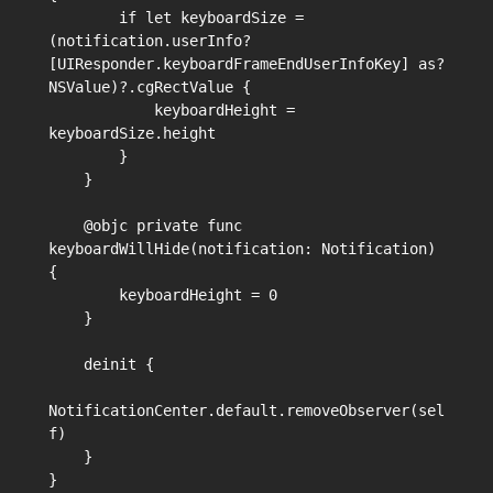
        if let keyboardSize = 
(notification.userInfo?
[UIResponder.keyboardFrameEndUserInfoKey] as? 
NSValue)?.cgRectValue {

            keyboardHeight = 
keyboardSize.height

        }

    }

    @objc private func 
keyboardWillHide(notification: Notification) 
{

        keyboardHeight = 0

    }

    deinit {

NotificationCenter.default.removeObserver(sel
f)

    }
