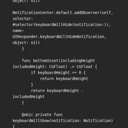
object: nil)

NotificationCenter.default.addObserver(self, 
selector: 
#selector(keyboardWillHide(notification:)), 
name: 
UIResponder.keyboardWillHideNotification, 
object: nil)

    }

    func bottomInset(includingHeight 
includedHeight: CGFloat) -> CGFloat {

        if keyboardHeight == 0 {

            return keyboardHeight

        }

        return keyboardHeight - 
includedHeight

    }

    @objc private func 
keyboardWillShow(notification: Notification) 
{
