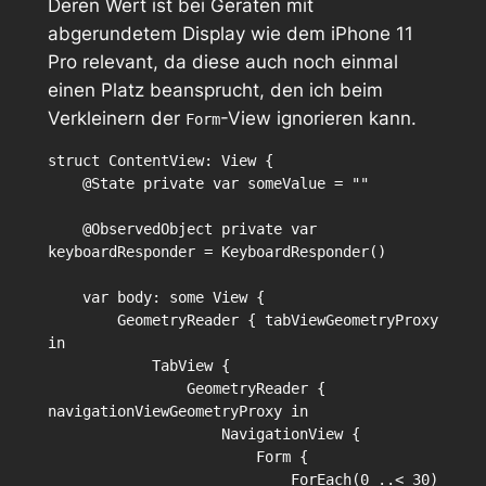
Deren Wert ist bei Geräten mit
abgerundetem Display wie dem iPhone 11
Pro relevant, da diese auch noch einmal
einen Platz beansprucht, den ich beim
Verkleinern der
-View ignorieren kann.
Form
struct ContentView: View {

    @State private var someValue = ""

    @ObservedObject private var 
keyboardResponder = KeyboardResponder()

    var body: some View {

        GeometryReader { tabViewGeometryProxy 
in

            TabView {

                GeometryReader { 
navigationViewGeometryProxy in

                    NavigationView {

                        Form {

                            ForEach(0 ..< 30) 