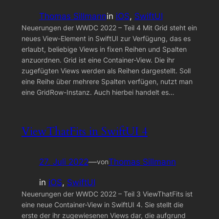
Thomas Sillmann
in
iOS
, 
SwiftUI
Neuerungen der WWDC 2022 – Teil 4 Mit Grid steht ein
neues View-Element in SwiftUI zur Verfügung, das es
erlaubt, beliebige Views in fixen Reihen und Spalten
anzuordnen. Grid ist eine Container-View. Die ihr
zugefügten Views werden als Reihen dargestellt. Soll
eine Reihe über mehrere Spalten verfügen, nutzt man
eine GridRow-Instanz. Auch hierbei handelt es…
ViewThatFits in SwiftUI 4
27. Juli 2022
—
Thomas Sillmann
von
in
iOS
, 
SwiftUI
Neuerungen der WWDC 2022 – Teil 3 ViewThatFits ist
eine neue Container-View in SwiftUI 4. Sie stellt die
erste der ihr zugewiesenen Views dar, die aufgrund