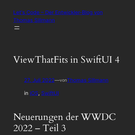
Zum
Let's Code – Der Entwickler-Blog von
Inhalt
Thomas Sillmann
springen
ViewThatFits in SwiftUI 4
27. Juli 2022
—
Thomas Sillmann
von
in
iOS
, 
SwiftUI
Neuerungen der WWDC
2022 – Teil 3