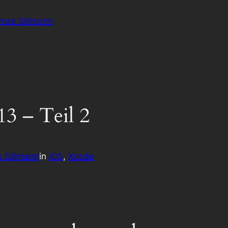
omas Sillmann
3 – Teil 2
 Sillmann
in
iOS
, 
Xcode