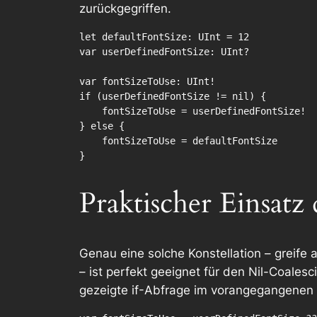
zurückgegriffen.
let defaultFontSize: UInt = 12

var userDefinedFontSize: UInt?

var fontSizeToUse: UInt!

if (userDefinedFontSize != nil) {

    fontSizeToUse = userDefinedFontSize!

} else {

    fontSizeToUse = defaultFontSize

Praktischer Einsatz
Genau eine solche Konstellation – greife a
– ist perfekt geeignet für den Nil-Coales
gezeigte
if
-Abfrage im vorangegangenen Li