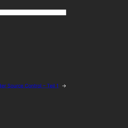
er Source Control – Teil 1
→