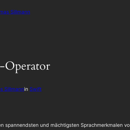
omas Sillmann
g-Operator
s Sillmann
in
Swift
n spannendsten und mächtigsten Sprachmerkmalen von