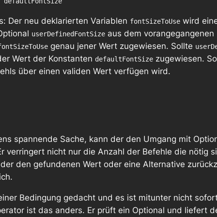
: Der neu deklarierten Variablen
wird eine
fontSizeToUse
Optional
aus dem vorangegangenen Lis
userDefinedFontSize
genau jener Wert zugewiesen. Sollte
fontSizeToUse
userD
der Wert der Konstanten
zugewiesen. So o
defaultFontSize
hls über einen validen Wert verfügen wird.
mens spannende Sache, kann der den Umgang mit Option
Er verringert nicht nur die Anzahl der Befehle die nötig 
der den gefundenen Wert oder eine Alternative zurüc
ich.
einer Bedingung gedacht und es ist mitunter nicht sofor
rator ist das anders. Er prüft ein Optional und liefert 