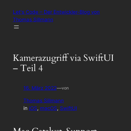
Zum
Let's Code – Der Entwickler-Blog von
Inhalt
Thomas Sillmann
springen
Kamerazugriff via SwiftUI
– Teil 4
16. März 2022
—
von
Thomas Sillmann
in
iOS
, 
macOS
, 
SwiftUI