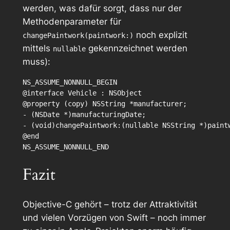
werden, was dafür sorgt, dass nur der
Methodenparameter für
noch explizit
changePaintwork(paintwork:)
mittels
gekennzeichnet werden
nullable
muss):
NS_ASSUME_NONNULL_BEGIN

@interface Vehicle : NSObject

@property (copy) NSString *manufacturer;

- (NSDate *)manufacturingDate;

- (void)changePaintwork:(nullable NSString *)paintw
@end

Fazit
Objective-C gehört – trotz der Attraktivität
und vielen Vorzügen von Swift – noch immer