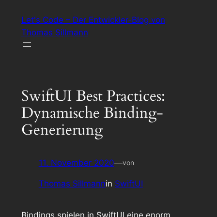
Zum
Let's Code – Der Entwickler-Blog von
Inhalt
Thomas Sillmann
springen
SwiftUI Best Practices:
Dynamische Binding-
Generierung
11. November 2020
—
von
Thomas Sillmann
in
SwiftUI
Bindings spielen in SwiftUI eine enorm