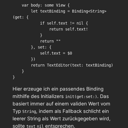
    var body: some View {

        let textBinding = Binding<String>
(get: {

            if self.text != nil {

                return self.text!

            }

            return ""

        }, set: {

            self.text = $0

        })

        return TextEditor(text: textBinding)

    }

Hier erzeuge ich ein passendes Binding
mithilfe des Initializers
. Das
init(get:set:)
basiert immer auf einem validen Wert vom
Typ
, indem als Fallback schlicht ein
String
leerer String als Wert zurückgegeben wird,
sollte
entsprechen.
text
nil