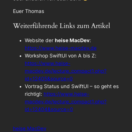
Euer Thomas
Weiterführende Links zum Artikel
Website der
heise MacDev
:
https://www.heise-macdev.de
Workshop
SwiftUI von A bis Z
:
https://www.heise-
macdev.de/lecture_compact1.php?
id=12405&source=0
Vortrag
Status und SwiftUI – so geht es
richtig!
:
https://www.heise-
macdev.de/lecture_compact1.php?
id=12404&source=0
heise MacDev