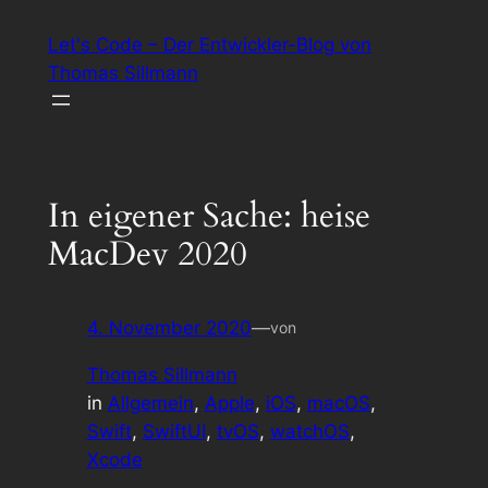
Zum
Let's Code – Der Entwickler-Blog von
Inhalt
Thomas Sillmann
springen
In eigener Sache: heise
MacDev 2020
4. November 2020
—
von
Thomas Sillmann
in
Allgemein
, 
Apple
, 
iOS
, 
macOS
, 
Swift
, 
SwiftUI
, 
tvOS
, 
watchOS
, 
Xcode