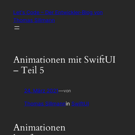
Zum
Let's Code – Der Entwickler-Blog von
Inhalt
Thomas Sillmann
springen
Animationen mit SwiftUI
– Teil 5
24. März 2021
—
von
Thomas Sillmann
in
SwiftUI
Animationen