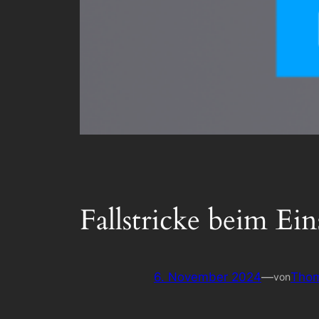
Fallstricke beim Ei
6. November 2024
—
Thom
von