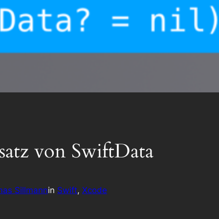
nsatz von SwiftData
as Sillmann
in
Swift
, 
Xcode