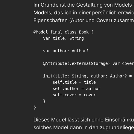
Im Grunde ist die Gestaltung von Models 
Models, das ich in einer persönlich entwic
Eigenschaften (Autor und Cover) zusamm
@Model final class Book {

    var title: String

    var author: Author?

    @Attribute(.externalStorage) var cover: Data?

    init(title: String, author: Author? = nil, cover: Data? = nil) {

        self.title = title

        self.author = author

        self.cover = cover

    }

}
Dieses Model lässt sich ohne Einschränk
solches Model dann in den zugrundelieg