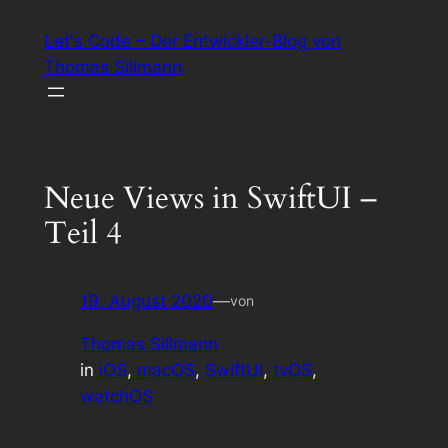
Zum
Let's Code – Der Entwickler-Blog von
Inhalt
Thomas Sillmann
springen
Neue Views in SwiftUI –
Teil 4
19. August 2020
—
von
Thomas Sillmann
in
iOS
, 
macOS
, 
SwiftUI
, 
tvOS
, 
watchOS