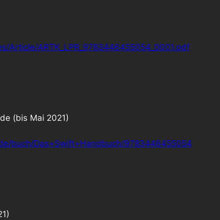
/Files/Article/ARTK_LPR_9783446455054_0001.pdf
de (bis Mai 2021)
h.de/buch/Das+Swift+Handbuch/9783446455054
21)