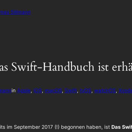
omas Sillmann
as Swift-Handbuch ist erhä
lmann
in
Apple
, 
iOS
, 
macOS
, 
Swift
, 
tvOS
, 
watchOS
, 
Xcod
its im September 2017 (!) begonnen haben, ist
Das Swi