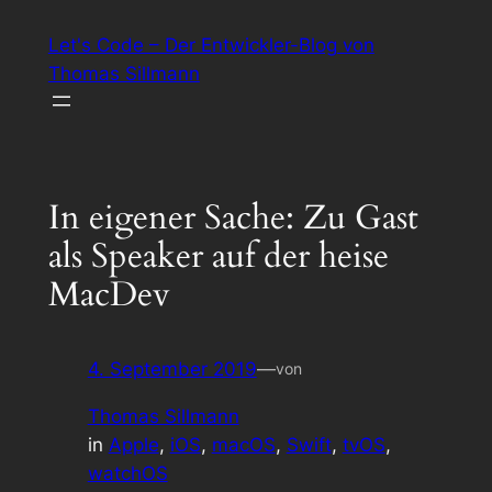
Zum
Let's Code – Der Entwickler-Blog von
Inhalt
Thomas Sillmann
springen
In eigener Sache: Zu Gast
als Speaker auf der heise
MacDev
4. September 2019
—
von
Thomas Sillmann
in
Apple
, 
iOS
, 
macOS
, 
Swift
, 
tvOS
, 
watchOS