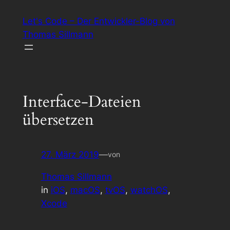
Zum
Let's Code – Der Entwickler-Blog von
Inhalt
Thomas Sillmann
springen
Interface-Dateien
übersetzen
27. März 2019
—
von
Thomas Sillmann
in
iOS
, 
macOS
, 
tvOS
, 
watchOS
, 
Xcode