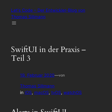
Zum
Let's Code – Der Entwickler-Blog von
Inhalt
Thomas Sillmann
springen
SwiftUI in der Praxis –
Teil 3
19. Februar 2020
—
von
Thomas Sillmann
in
iOS
, 
macOS
, 
tvOS
, 
watchOS