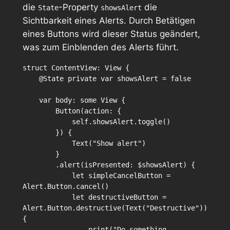
die
-Property
die
State
showsAlert
Sichtbarkeit eines Alerts. Durch Betätigen
eines Buttons wird dieser Status geändert,
was zum Einblenden des Alerts führt.
struct ContentView: View {

    @State private var showsAlert = false

    var body: some View {

        Button(action: {

            self.showsAlert.toggle()

        }) {

            Text("Show alert")

        }

        .alert(isPresented: $showsAlert) {

            let simpleCancelButton = 
Alert.Button.cancel()

            let destructiveButton = 
Alert.Button.destructive(Text("Destructive")) 
{

                print("Do something 