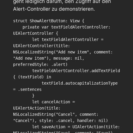
geht lediglich darum, den Zugriff auf den
Alert-Controller zu demonstrieren.
struct ShowAlertButton: View {

    private var textFieldAlertController: 
UIAlertController {

        let textFieldAlertController = 
UIAlertController(title: 
NSLocalizedString("Add new item", comment: 
"Add new item"), message: nil, 
preferredStyle: .alert)

        textFieldAlertController.addTextField 
{ (textField) in

            textField.autocapitalizationType 
= .sentences

        }

        let cancelAction = 
UIAlertAction(title: 
NSLocalizedString("Cancel", comment: 
"Cancel"), style: .cancel, handler: nil)

        let saveAction = UIAlertAction(title: 