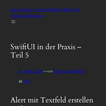
Zum
Let's Code – Der Entwickler-Blog von
Inhalt
Thomas Sillmann
springen
SwiftUI in der Praxis –
Teil 5
8. April 2020
—
Thomas Sillmann
von
in
iOS
Alert mit Textfeld erstellen