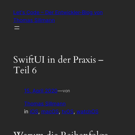
Zum
Let's Code – Der Entwickler-Blog von
Inhalt
Thomas Sillmann
springen
SwiftUI in der Praxis –
Teil 6
15. April 2020
—
von
Thomas Sillmann
in
iOS
, 
macOS
, 
tvOS
, 
watchOS