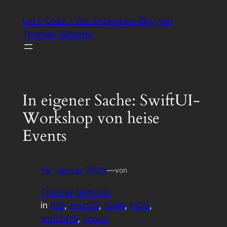
Zum
Let's Code – Der Entwickler-Blog von
Inhalt
Thomas Sillmann
springen
In eigener Sache: SwiftUI-
Workshop von heise
Events
15. Januar 2020
—
von
Thomas Sillmann
in
iOS
, 
macOS
, 
Swift
, 
tvOS
, 
watchOS
, 
Xcode