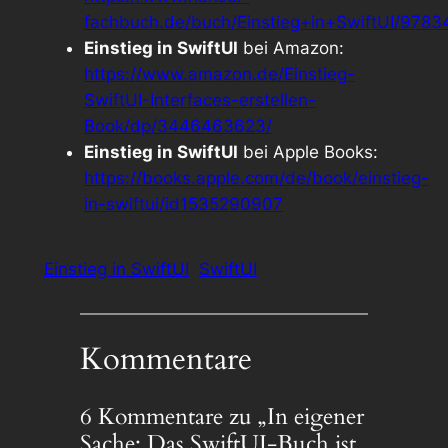
fachbuch.de/buch/Einstieg+in+SwiftUI/978
Einstieg in SwiftUI
bei Amazon:
https://www.amazon.de/Einstieg-
SwiftUI-Interfaces-erstellen-
Book/dp/3446463623/
Einstieg in SwiftUI
bei Apple Books:
https://books.apple.com/de/book/einstieg-
in-swiftui/id1535290907
Einstieg in SwiftUI
SwiftUI
Kommentare
6 Kommentare zu „In eigener
Sache: Das SwiftUI-Buch ist