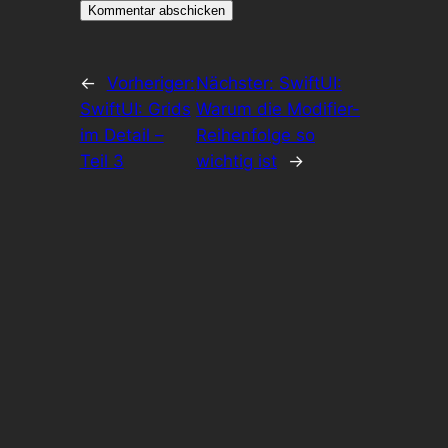
←
Vorheriger:
Nächster:
SwiftUI:
SwiftUI: Grids
Warum die Modifier-
im Detail –
Reihenfolge so
Teil 3
wichtig ist
→