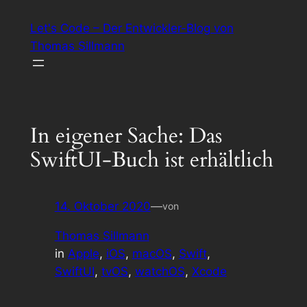
Zum
Let's Code – Der Entwickler-Blog von
Inhalt
Thomas Sillmann
springen
In eigener Sache: Das
SwiftUI-Buch ist erhältlich
14. Oktober 2020
—
von
Thomas Sillmann
in
Apple
, 
iOS
, 
macOS
, 
Swift
, 
SwiftUI
, 
tvOS
, 
watchOS
, 
Xcode