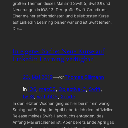
großen Themen dieses Mal sind Swift 5, SwiftUI und
Neuerungen in iOS 13. Der große Swift-Grundkurs
Einer meiner erfolgreichsten und beliebtesten Kurse
auf LinkedIn Learning bisher war und ist Swift lernen.
Der…
In eigener Sache: Neue Kurse auf
LinkedIn Learning verfügbar
23. Mai 2019
—
Thomas Sillmann
von
in
iOS
, 
macOS
, 
Objective-C
, 
Swift
, 
tvOS
, 
watchOS
, 
Xcode
In den letzten Wochen ging es hier bei mir ein wenig
Schlag auf Schlag: Im April fieberte ich dem offiziellen
Release meines Swift-Handbuchs entgegen, das
Anfang Mai erschienen ist. Aber bereits Ende April gab