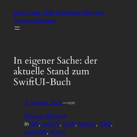
Zum
Let's Code – Der Entwickler-Blog von
Inhalt
Thomas Sillmann
springen
In eigener Sache: der
aktuelle Stand zum
SwiftUI-Buch
5. August 2020
—
von
Thomas Sillmann
in
iOS
, 
macOS
, 
Swift
, 
SwiftUI
, 
tvOS
, 
watchOS
, 
Xcode